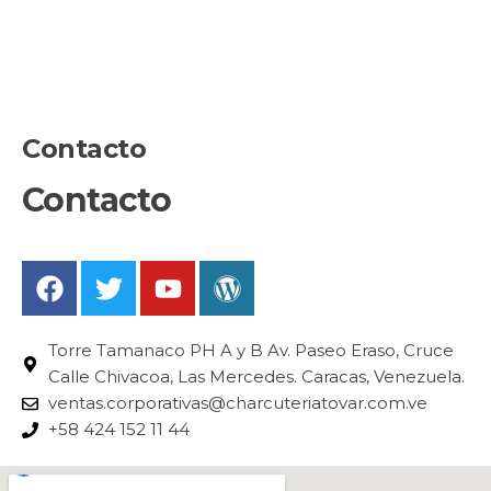
Contacto
Contacto
Torre Tamanaco PH A y B Av. Paseo Eraso, Cruce
Calle Chivacoa, Las Mercedes. Caracas, Venezuela.
ventas.corporativas@charcuteriatovar.com.ve
+58 424 152 11 44